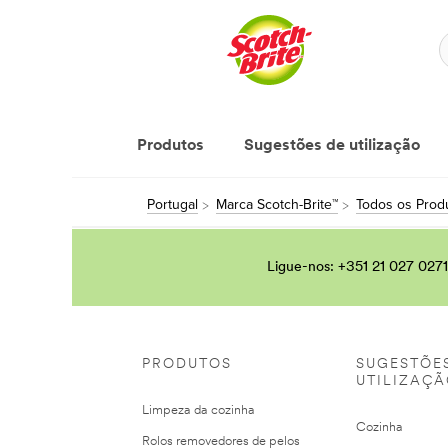
Produtos
Sugestões de utilização
Portugal
Marca Scotch-Brite™
Todos os Produ
Ligue-nos: +351 21 027 0271
PRODUTOS
SUGESTÕE
UTILIZAÇ
Limpeza da cozinha
Cozinha
Rolos removedores de pelos