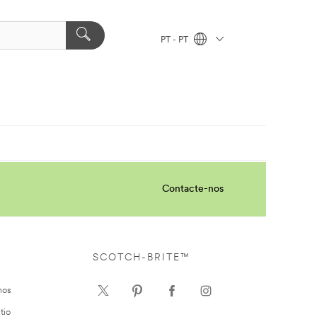
PT - PT
Contacte-nos
SCOTCH-BRITE™
nos
tio