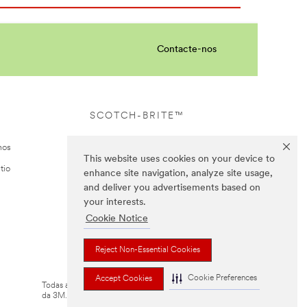
Contacte-nos
SCOTCH-BRITE™
nos
This website uses cookies on your device to
tio
enhance site navigation, analyze site usage,
and deliver you advertisements based on
your interests.
Cookie Notice
Reject Non-Essential Cookies
Cookie Preferences
Accept Cookies
Todas as marcas mencionadas são propriedade
da 3M.