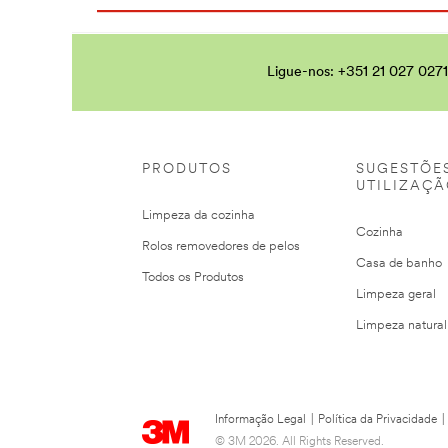
An
error
occurred.
Ligue-nos: +351 21 027 0271
Obrigado
por
contactar
a
PRODUTOS
SUGESTÕE
UTILIZAÇ
3M.
Limpeza da cozinha
Cozinha
Recebemos
Rolos removedores de pelos
a
Casa de banho
sua
Todos os Produtos
mensagem
Limpeza geral
e
estamos
Limpeza natural
agora
a
analisar
a
sua
Informação Legal
|
Política da Privacidade
|
consulta
Um
© 3M 2026. All Rights Reserved.