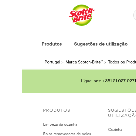
Produtos
Sugestões de utilização
Portugal
Marca Scotch-Brite™
Todos os Produ
Ligue-nos: +351 21 027 0271
PRODUTOS
SUGESTÕE
UTILIZAÇ
Limpeza da cozinha
Cozinha
Rolos removedores de pelos