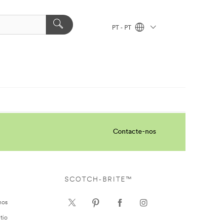
PT - PT
Contacte-nos
SCOTCH-BRITE™
nos
tio