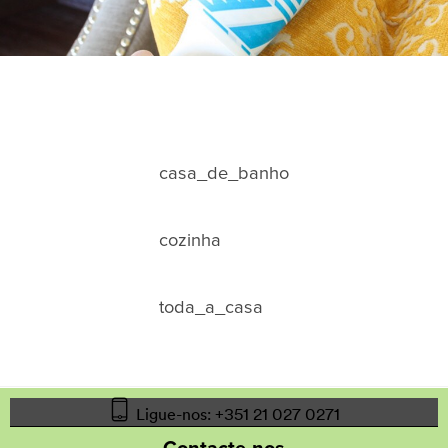
casa_de_banho
cozinha
toda_a_casa
Ligue-nos: +351 21 027 0271