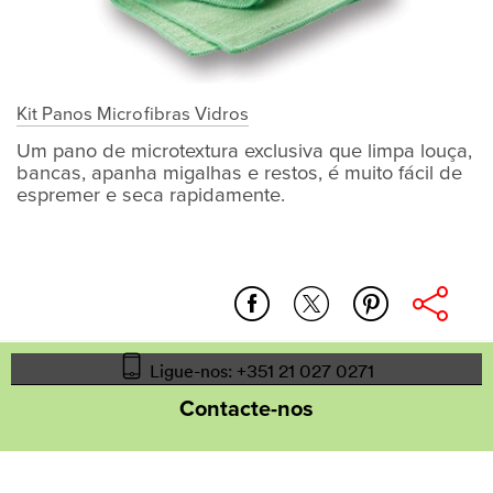
Kit Panos Microfibras Vidros
Um pano de microtextura exclusiva que limpa louça,
bancas, apanha migalhas e restos, é muito fácil de
espremer e seca rapidamente.
casa_de_banho
limpeza_natural
pano_cozinha_premium
Ligue-nos: +351 21 027 0271
Contacte-nos