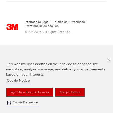
Informação Legal
|
Política da Privacidade
|
Preferências de cookies
© 3M 2026. All Rights Reserved.
This website uses cookies on your device to enhance site
navigation, analyze site usage, and deliver you advertisements
based on your interests.
Cookie Notice
Todas as marcas mencionadas são propriedade da 3M.
Reject Non-Essential Cookies
Accept Cookies
Cookie Preferences