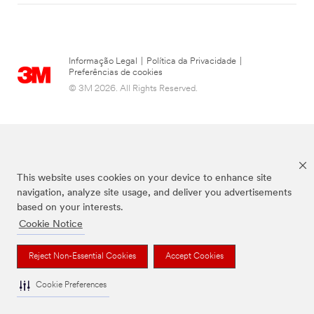
Informação Legal
|
Política da Privacidade
|
Preferências de cookies
© 3M 2026. All Rights Reserved.
This website uses cookies on your device to enhance site
navigation, analyze site usage, and deliver you advertisements
based on your interests.
Cookie Notice
Todas as marcas mencionadas são propriedade da 3M.
Reject Non-Essential Cookies
Accept Cookies
Cookie Preferences