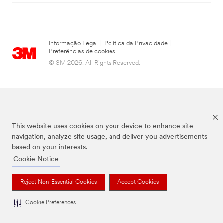
Informação Legal
|
Política da Privacidade
|
Preferências de cookies
© 3M 2026. All Rights Reserved.
This website uses cookies on your device to enhance site
navigation, analyze site usage, and deliver you advertisements
based on your interests.
Cookie Notice
Todas as marcas mencionadas são propriedade da 3M.
Reject Non-Essential Cookies
Accept Cookies
Cookie Preferences