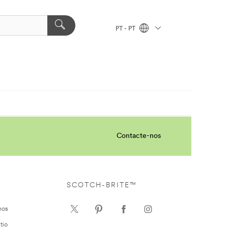
PT - PT
Contacte-nos
SCOTCH-BRITE™
nos
tio