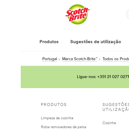
Produtos
Sugestões de utilização
Portugal
Marca Scotch-Brite™
Todos os Produ
Ligue-nos: +351 21 027 0271
PRODUTOS
SUGESTÕE
UTILIZAÇ
Limpeza da cozinha
Cozinha
Rolos removedores de pelos