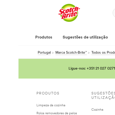
Produtos
Sugestões de utilização
Portugal
Marca Scotch-Brite™
Todos os Produ
Ligue-nos: +351 21 027 0271
PRODUTOS
SUGESTÕE
UTILIZAÇ
Limpeza da cozinha
Cozinha
Rolos removedores de pelos