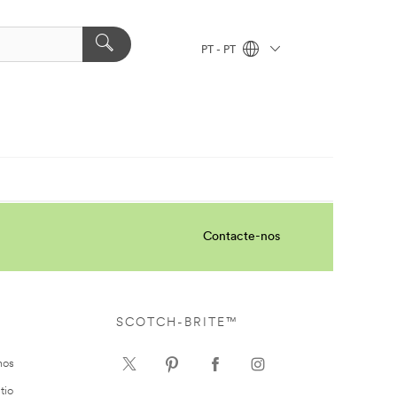
PT - PT
Contacte-nos
SCOTCH-BRITE™
nos
tio