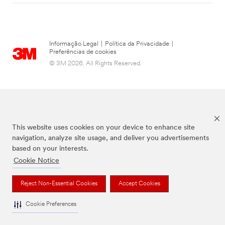
Informação Legal
|
Política da Privacidade
|
Preferências de cookies
© 3M 2026. All Rights Reserved.
This website uses cookies on your device to enhance site
navigation, analyze site usage, and deliver you advertisements
based on your interests.
Cookie Notice
Todas as marcas mencionadas são propriedade da 3M.
Reject Non-Essential Cookies
Accept Cookies
Cookie Preferences